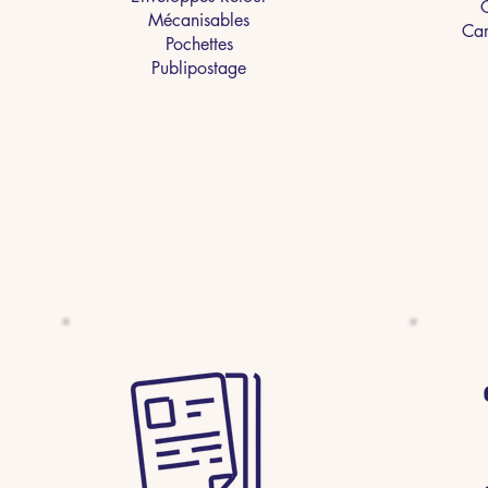
C
Mécanisables
Car
Pochettes
Publipostage