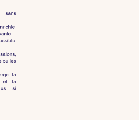
e sans
nrichie
vante
possible
 salons,
e ou les
rge la
n et la
nus si