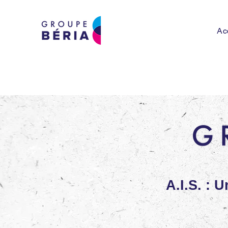
Ac
A.I.S. : 