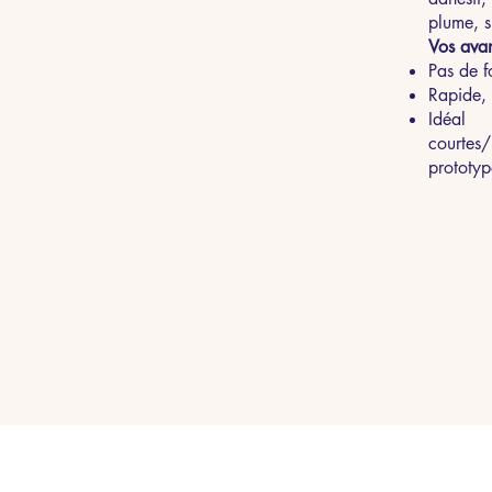
plume, s
Vos ava
Pas de f
Rapide, 
Idé
courtes
prototy