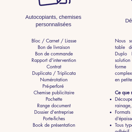
Autocopiants, chemises
Dé
personnalisées
Bloc / Carnet / Liasse
Nous s
Bon de livraison
table 
Bon de commande
Duplo 
Rapport d'intervention
solutio
Contrat
forme 
Duplicata / Triplicata
comple
Numérotation
en petite
Pré-perforé
Chemise publicitaire
Ce que 
Pochette
Découp
Range document
rainage,
Dossier d'entreprise
Formats
Porte-fiches
d’épaiss
Book de présentation
Tous typ
adhésif,