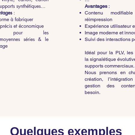
upports synthétiques…
Avantages
:
ntages
:
Contenu modifiabl
orme à fabriquer
réimpression
précis et économique
Expérience utilisateur e
al pour les
Image moderne et inno
/moyennes séries & le
Suivi des interactions 
page
Idéal pour la PLV, les
la signalétique évolutiv
supports commerciaux.
Nous prenons en cha
création, l’intégratio
gestion des conte
besoin.
Quelques exemples