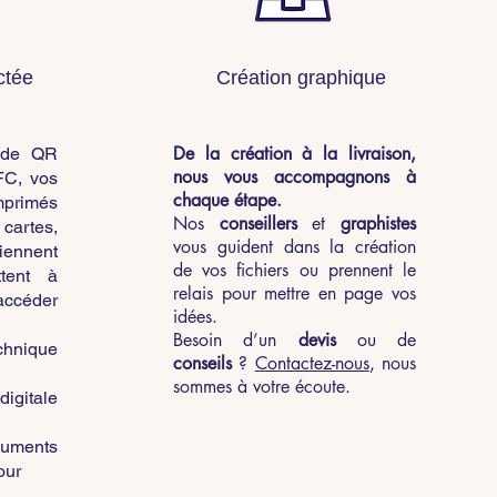
ctée
Création graphique
De la création à la livraison,
n de QR
nous vous accompagnons à
FC, vos
chaque étape.
rimés
Nos
conseillers
et
graphistes
cartes,
vous guident dans la création
ennent
de vos fichiers ou prennent le
ttent à
relais pour mettre en page vos
ccéder
idées.
Besoin d’un
devis
ou de
echnique
conseils
?
Contactez-nous
, nous
sommes à votre écoute.
igitale
cuments
our