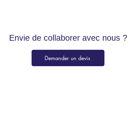
Envie de collaborer avec nous ?
Demander un devis
Services
 10135
Reprographie
Imprimerie
Signalétique