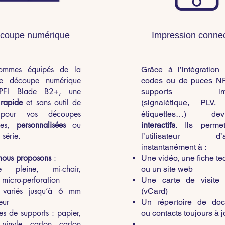
coupe numérique
Impression conne
ommes équipés de la
Grâce à l’intégratio
de découpe numérique
codes ou de puces N
PFI Blade B2+, une
supports imp
n
rapide
et sans outil de
(signalétique, PLV, 
pour vos découpes
étiquettes…) devi
xes,
personnalisées
ou
interactifs
. Ils perme
 série.
l’utilisateur d’a
instantanément à :
nous proposons
:
Une vidéo, une fiche t
e pleine, mi-chair,
ou un site web
 micro-perforation
Une carte de visite d
 variés jusqu’à 6 mm
(vCard)
eur
Un répertoire de do
es de supports : papier,
ou contacts toujours à j
 vinyle, carton, carton
…